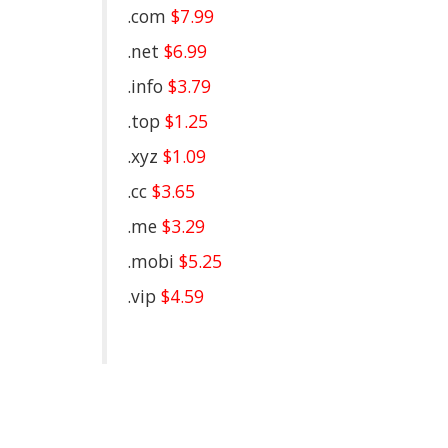
.com
$7.99
.net
$6.99
.info
$3.79
.top
$1.25
.xyz
$1.09
.cc
$3.65
.me
$3.29
.mobi
$5.25
.vip
$4.59