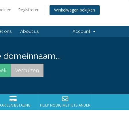
elden
Registreren
Winkelwagen bekijken
t ons
About us
Account
e domeinnaam...
AK EEN BETALING
HULP NODIG MET IETS ANDERS?