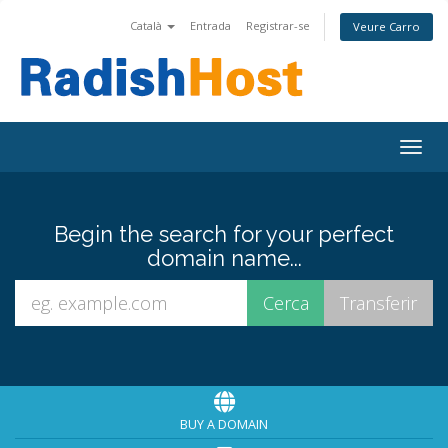
Català
Entrada
Registrar-se
Veure Carro
Togg
navig
Begin the search for your perfect
domain name...
BUY A DOMAIN