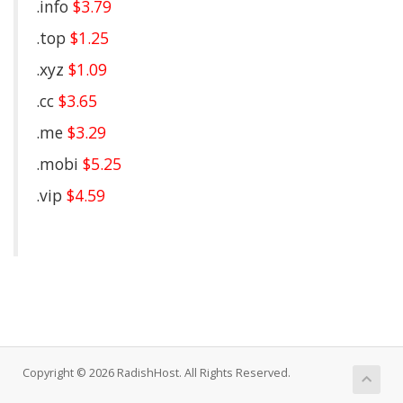
.info
$3.79
.top
$1.25
.xyz
$1.09
.cc
$3.65
.me
$3.29
.mobi
$5.25
.vip
$4.59
Copyright © 2026 RadishHost. All Rights Reserved.