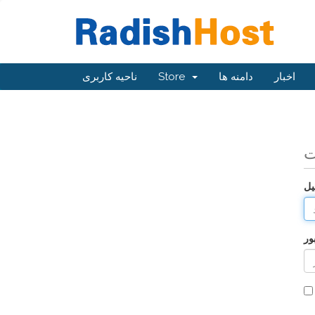
اخبار
دامنه ها
Store
ناحیه کاربری
ت
یل
ور