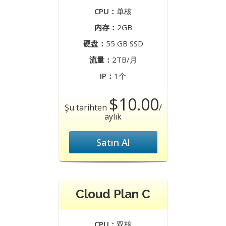
CPU：
单核
内存：
2GB
硬盘：
55 GB SSD
流量：
2TB/月
IP：
1个
$10.00
Şu tarihten
/
aylık
Satın Al
Cloud Plan C
CPU：
双核