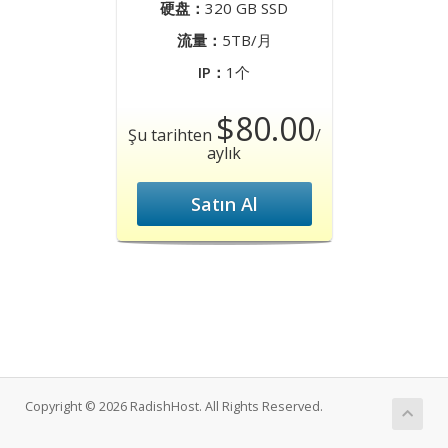
硬盘：
320 GB SSD
流量：
5TB/月
IP：
1个
$80.00
Şu tarihten
/
aylık
Satın Al
Copyright © 2026 RadishHost. All Rights Reserved.