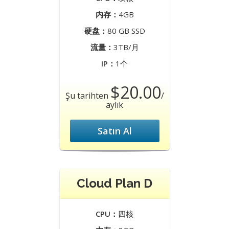
内存：
4GB
硬盘：
80 GB SSD
流量：
3TB/月
IP：
1个
$20.00
Şu tarihten
/
aylık
Satın Al
Cloud Plan D
CPU：
四核