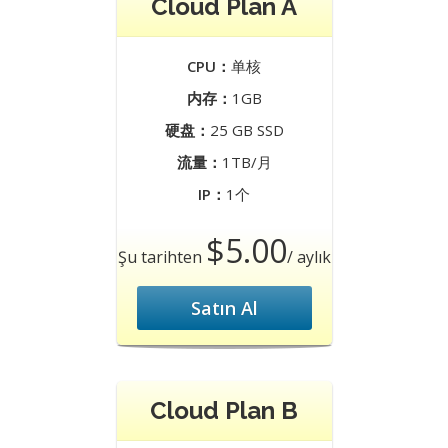
Cloud Plan A
CPU：
单核
内存：
1GB
硬盘：
25 GB SSD
流量：
1TB/月
IP：
1个
$5.00
Şu tarihten
/ aylık
Satın Al
Cloud Plan B