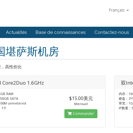
Français
Actualités
Base de connaissances
Contactez-nous
国堪萨斯机房
架，高性价比
el Core2Duo 1.6GHz
双Int
GB RAM
内存：16
$15.00美元
0GB SATA
硬盘：2*5
0M unmetered
带宽：1G
Mensuel
：1个
IP数量：
Commander