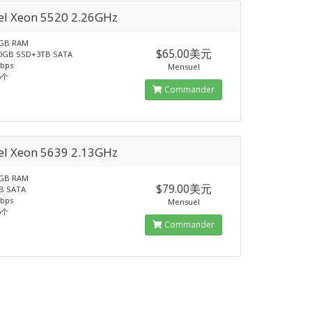
el Xeon 5520 2.26GHz
GB RAM
$65.00美元
GB SSD+3TB SATA
bps
Mensuel
5个
Commander
el Xeon 5639 2.13GHz
GB RAM
$79.00美元
 SATA
bps
Mensuel
5个
Commander