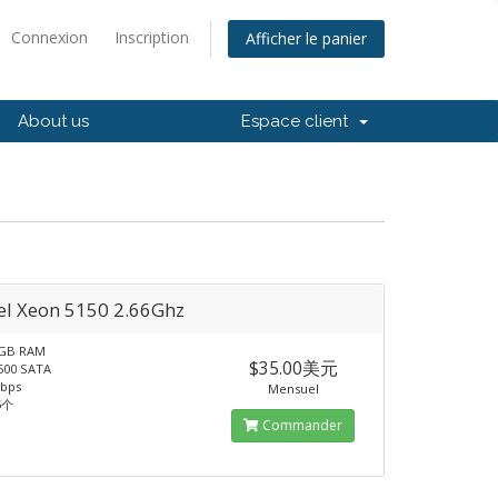
Connexion
Inscription
Afficher le panier
About us
Espace client
el Xeon 5150 2.66Ghz
GB RAM
$35.00美元
00 SATA
bps
Mensuel
5个
Commander