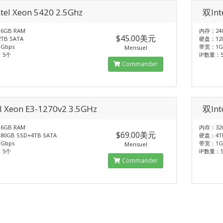
tel Xeon 5420 2.5Ghz
双Int
6GB RAM
内存：24
$45.00美元
TB SATA
硬盘：120
Gbps
带宽：1G
Mensuel
：5个
IP数量：
Commander
el Xeon E3-1270v2 3.5GHz
双Int
6GB RAM
内存：32
$69.00美元
0GB SSD+4TB SATA
硬盘：4TB
Gbps
带宽：1G
Mensuel
：5个
IP数量：
Commander